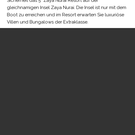
Sicherheit das 5* Zaya Nurai Resort auf der
gleichnamigen Insel Zaya Nurai. Die Insel ist nur mit dem
Boot zu erreichen und im Resort erwarten Sie luxuriöse
Villen und Bungalows der Extraklasse.
YAS ISLAND
Auf Yas Island gibt es kein Hotel in direkter Strandlage
allerdings verfügen die meisten Hotels über einen
eigenen Hotelstrand der mit Beacht-Shuttles, teilweise
auch zu Fuß in nur wenigen Minuten erreichbar ist. Hier
finden sich sowohl 4* Hotels wie das Yas Island Rotana
Hotel oder das Radisson Blue Hotel und auch schöne 3*
Hotels wie das Park Inn by Rotana.